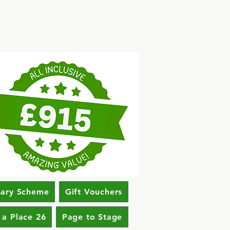
sary Scheme
Gift Vouchers
 a Place 26
Page to Stage